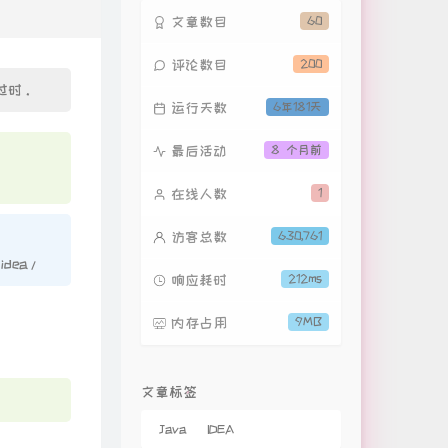
春风十里
鹿先森乐队
文章数目
60
让风告诉你
评论数目
200
花玲 / 喵酱油 / 宴宁 / Kinsen
奔向光
妙静鸥
过时。
星河万里
Rom邢锐
运行天数
6年181天
雀跃
任然 / 小来
最后活动
8 个月前
目及皆是你
小蓝背心
在线人数
1
如果能忍住
暴躁的兔子
STAY
访客总数
630,761
The Kid LAROI / Justin Bieber
可乐
赵紫骅
/idea/
响应耗时
212ms
Love Story
Taylor Swift
再见，少年
新乐尘符
内存占用
9MB
想去海边
夏日入侵企画
枕边童话
文章标签
小田音乐社 / 傲七爷(江偌绮)
Leave This Place
LIONE
Java
IDEA
致你
yihuik苡慧