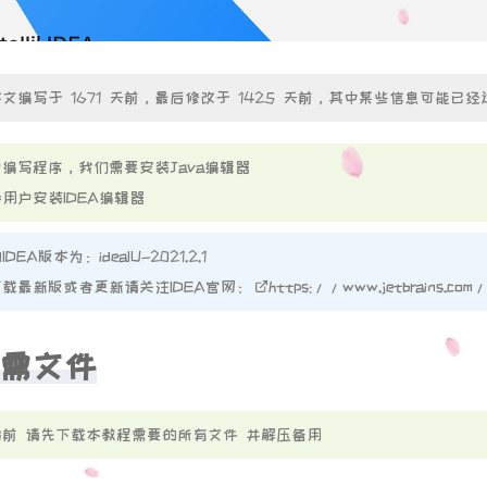
449
450
451
文编写于 1671 天前，最后修改于 1425 天前，其中某些信息可能已经
452
453
编写程序，我们需要安装Java编辑器
454
用户安装IDEA编辑器
455
456
EA版本为：ideaIU-2021.2.1
457
载最新版或者更新请关注IDEA官网：
https://www.jetbrains.com
458
459
需文件
460
461
前 请先下载本教程需要的所有文件 并解压备用
462
463