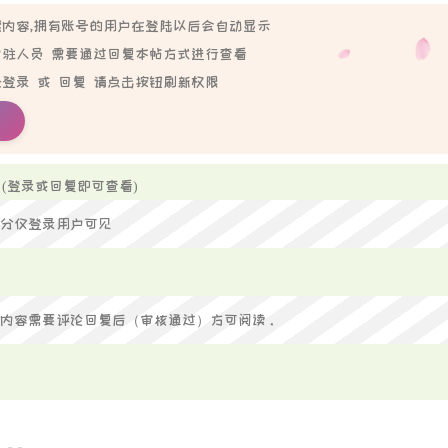
内容,拥有账号的用户在登陆以后会自动显示
464
常驻人员 需要通过回复本帖方式进行查看
465
登录 或 回复 请点击按钮刷新权限
466
467
468
469
(登录或回复即可查看)
470
分仅登录用户可见
471
472
473
内容需要评论回复后（审核通过）方可阅读。
蓝帽
474
Catc
475
476
477