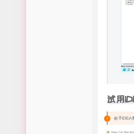
试用I
由于IDE