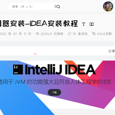
435
436
辑器安装-IDEA安装教程
437
438
发
2022 年 01 月 11 日
20363 次浏览
10 条评论
4165字数
布
439
时
440
间：
文
分
441
442
443
444
445
446
447
448