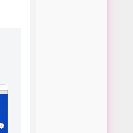
长夜
王梓钰
我会永远记得
OneCandy
恐高的鸟
大鹏