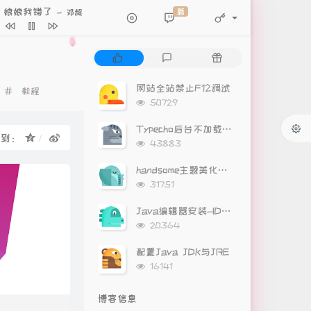
娘娘我错了
新
- 邓超
Renegades
ONE OK ROCK
Dusk
Peter Jeremias
热
最
随
满怀可爱所向披靡！
大张伟
门
新
机
因为你
OneCandy
文
评
文
网站全站禁止F12调试
分
教程
章
论
章
浏
50729
寂寞沙洲冷
类：
于潼
览
独行侠+他+爱如潮水
次
Typecho后台不加载Gravatar头像
享到：
数:
浏
43883
sea蕊 / Cookie L
忽然之间
阿虾 / 崔铭珈
览
次
时光洪流
程响
handsome主题美化（持续更新）
数:
浏
31751
苦茶
yihuik苡慧 / Aioz
览
次
当想你成为习惯
KeyKey
Java编辑器安装-IDEA安装教程
数:
浏
20364
不为谁而作的歌
林俊杰
览
次
配置Java JDK与JRE
将故事写成我们
林俊杰
数:
浏
16141
起风了
郭大嘴
览
次
在你的身边
盛哲
博客信息
数: