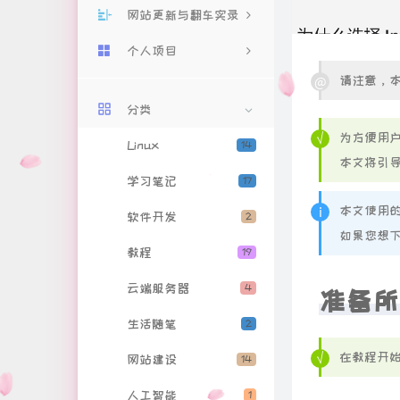
网站更新与翻车实录
个人项目
网站更新
请注意，本
翻车实录
个人主页
分类
系统监控
为方便用户
Linux
14
小付与驼驼
本文将引导
学习笔记
17
雨滴音乐
本文使用的ID
软件开发
2
解锁音乐
如果您想下
教程
19
雨滴互联
云端服务器
4
准备所
关于我
生活随笔
2
豆瓣清单
在教程开始
网站建设
14
Github清单
人工智能
1