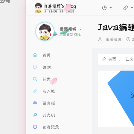
Java编
雨落倾城
将故事写成我们
博
雨落倾城
主：
首页
首页
正
说说
归类
友人帐
留言板
时光机
访客记录