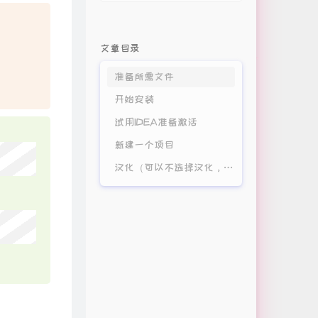
海海海
来一碗老于
好想爱这个世界啊
华晨宇
文章目录
潜泳
马頔
准备所需文件
溯Reverse
CORSAK胡梦周
开始安装
Sweetheart
试用IDEA准备激活
Ani.C / 邓福如 AFÜ
生来倔强
南征北战NZBZ
新建一个项目
风吹过八千里
苏星婕
汉化（可以不选择汉化，这边也不推荐汉化）
一路生花
轶心
陪你看星星
Yan.
不再心碎
 / 久木 / iFM / 造热
雪之泪 雨之音
李自颖
hFire
原神bgm庆云顶2 二胡翻奏
月霖
删了吧+一路生花
烟(许佳豪) / 温奕心
起风了
买辣椒也用券