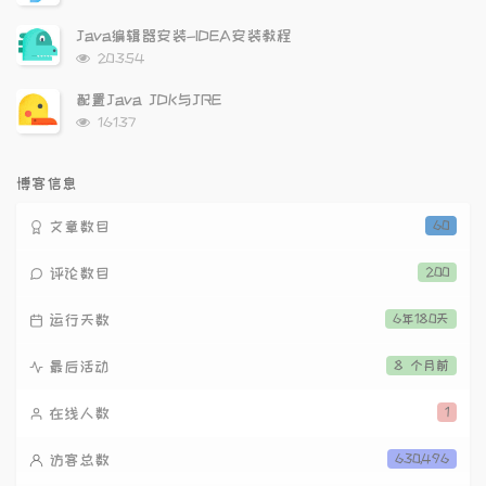
览
次
Java编辑器安装-IDEA安装教程
数:
浏
20354
览
次
配置Java JDK与JRE
数:
浏
16137
览
次
数:
博客信息
文章数目
60
评论数目
200
运行天数
6年180天
最后活动
8 个月前
在线人数
1
访客总数
630,496