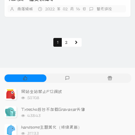
雨落倾城
2022 年 02 月 16 日
暂无评论
1
2
热
最
随
门
新
机
文
评
文
网站全站禁止F12调试
章
论
章
浏
50708
览
次
Typecho后台不加载Gravatar头像
数:
浏
43843
览
次
handsome主题美化（持续更新）
数:
浏
31733