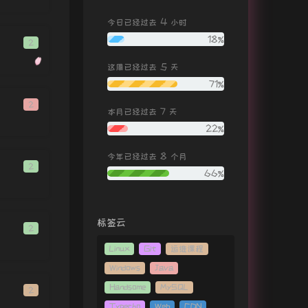
Bandida
小猫多鱼
4
今日已经过去
小时
啊啊啊啊啊啊啊啊
亦轩
18%
2
飞鸟和蝉
任然
5
这周已经过去
天
游山恋
海伦
71%
Slow Grenade
2
7
本月已经过去
天
Ellie Goulding / LAUV
CheerS
ClariS
22%
交织together
泠鸢yousa
8
今年已经过去
个月
致荣耀
lth6268
2
66%
单恋一枝花
马丹妮（丫蛋蛋）
溯 (Reverse)feat. 马吟吟
CORSAK胡梦周 / 马吟吟
标签云
惊雷
皮卡丘多多尹子桐
2
小尾巴
葛雨晴 / Jelly筱洋
Linux
Git
运维课程
左手指月
韩甜甜
Windows
Java
Handsome
MySQL
欧若拉
张韶涵
2
Typecho
Web
CDN