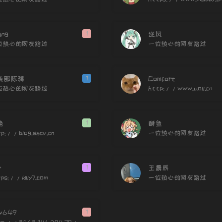
134
135
136
ang
1
逆风
位热心的网友路过
一位热心的网友路过
137
138
传部陈骋
1
Comfort
139
位热心的网友路过
http://www.uoll.cn
140
141
绝
1
酥鱼
142
p://blog.ascv.cn
一位热心的网友路过
143
144
y
1
王晨辰
145
ps://killy7.com
一位热心的网友路过
146
147
w649
1
148