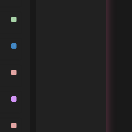
下坠Falling
Corki刘宗鑫
山海
华晨宇
1
天亮以前说再见
曲肖冰
路程
海哲明
Starry
千坂
1
嘟嘟嘟
苏仨
醉流年
尤枫
无归
叶里
1
生僻字
陈柯宇
不待
忱忱老板
说爱你
蔡依林
1
第一个诗人诞生前
牛奶咖啡
岩石里的花
G.E.M. 邓紫棋
遥远的你
221小伙伴
1
n