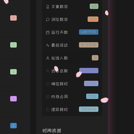
文章数目
60
白月光与朱砂痣
大籽
3
失控
井迪
评论数目
200
给我一首歌的时间
Liu 9 / 周森
运行天数
6年179天
感谢你给我简单的陪伴和温暖
3
最后活动
8 个月前
七师妹
感谢你给我简单的陪伴和温暖
帝姐
沉醉的青丝
許宣
在线人数
2
沉醉的青丝
夏艺韩
访客总数
630,254
3
我好想睡觉的
无敌西红柿
慢慢
Uu (刘梦妤)
响应耗时
221ms
忘川彼岸
零一九零贰
内存占用
9MB
3
燕无歇 (feat.是七叔呢)
渲染耗时
15538ms
七叔（叶泽浩） / DJ黑桃A
迷失幻境
IN-K / 王忻辰
僕らの手には何もないけど、
2
RAM WIRE
开心Giao
Liu 9
时间流逝