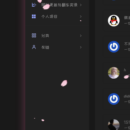
网站更新与翻车实录
个人项目
网站更新
魏
一
翻车实录
个人主页
分类
系统监控
不
友链
14
一
小付与驼驼
雨滴互联官网
17
雨滴音乐
h
雨滴音乐解析平台
2
解锁音乐
一
你好雨落倾城
19
雨滴互联
你好雨落倾城-Beta
4
did
关于我
一
倾城和驼驼
2
豆瓣清单
14
Github清单
151
一
1