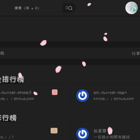
62
63
64
65
66
67
言板
分
68
69
论排行榜
70
71
c-hunter-probe3
1
src-hunter-plain
tps://github.com
https://github.com
72
73
排行榜
74
75
6
赵茗雯
tp://1
一位热心的网友路过
76