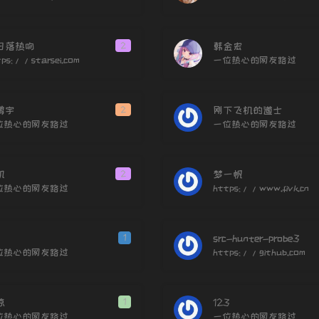
105
106
日落热吻
2
韩金宏
107
ps://starsei.com
一位热心的网友路过
108
109
鹏宇
2
刚下飞机的道士
110
位热心的网友路过
一位热心的网友路过
111
112
凯
2
梦一帆
Sam
113
位热心的网友路过
https://www.fivk.cn
Hugo
114
115
1
src-hunter-probe3
116
位热心的网友路过
https://github.com
117
118
凉
1
123
119
位热心的网友路过
一位热心的网友路过