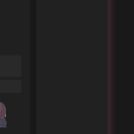
静悄悄
曲肖冰
Way Back Home
SHAUN
38度6
黑龙
可不可以
张紫豪
一百万个可能
虎二
沙漠骆驼
展展与罗罗
赌
大壮
鏡花水月
まふまふ
东西
林俊呈
梦想开始的地方
SNH48
最好的舞台
渤 / 王宝强 / 张艺兴 / 于和伟
Time Bomb
o Cohen / Marky Style / Honey
东西
西二
镜花水月