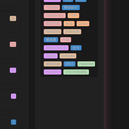
少年
梦然
VScode
网站设计
越来越不懂
封茗囧菌
JavaScript
PHP
无关宇宙
2
封茗囧菌
软件开发
教程
Gitee
野狼disco
宝石Gem
HeyBBS
我的世界
有你逆行
刘心
服务器
开服
2
你的答案
小石头和孩子们
腕间应用助手
优化
Marble Machine
Wintergatan
Deepin
Vmwear
All Time Low
智慧互联
IDEA
Hadsome
2
 Tsui / Casey Breves / Kurt
Lupinus
Foxtail-Grass Studio
MyAdmin
2021总结报告
 Schneider
有没有那么一首歌
DJ
琵琶行
奇然 / 沈谧仁
1
China-Tea
绘师岸田
Sitting Next To You
Mokoa
Counting Sheep
SAFIA
1
烟火
Vk