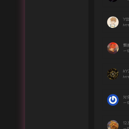
YB
ht
甄
一
KY
ht
分
一
12
一