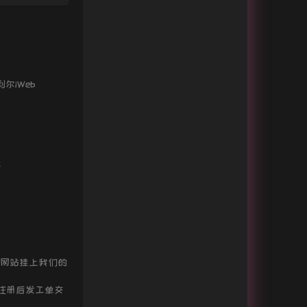
洛天依 / 心华 / 乐正绫 / 言和
霜雪千年
封茗囧菌 / 双笙 (陈元汐)
镜花水月
双笙 (陈元汐)
去年夏天
王大毛
爱一点
王力宏 / 章子怡
利尔iWeb
霜雪千年
双笙 (陈元汐) / 封茗囧菌
年少有为
李荣浩
Fly
aMatic / Ødyssey / Amara
侧脸
于果
通
nta
最美婚礼
白小白
每一句都很甜
新乐尘符 / 李思雨
少一点天份
孙盛希
一百万个可能
Christine Welch
陷阱
王北车
网站挂上我们的
寻
张磊
k 注册后发工单交
气球
许哲珮