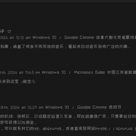
163
164
165
166
骗子
Windows 10 / Google Chrome 加拿大魁北克省蒙特
2026 at 12:12 am
167
有趣，涵盖了很多不同风格的音乐，看起来你对音乐有很广泛的兴趣。
168
169
Out
170
Windows 10 / Microsoft Edge 中国江苏省联
8th, 2024 at 11:45 pm
Abo
171
28来到这里 ::萌宝:1::
172
173
174
Windows 10 / Google Chrome 西班牙
28th, 2024 at 12:29 pm
175
的机场：快帆云，已经稳定运营三年多，现在诚邀推广员。只需要在你的
即可获得50%佣金。
176
可以联系我们的tg：@kfyuntg。或者直接到网站https://kfyun.u
177