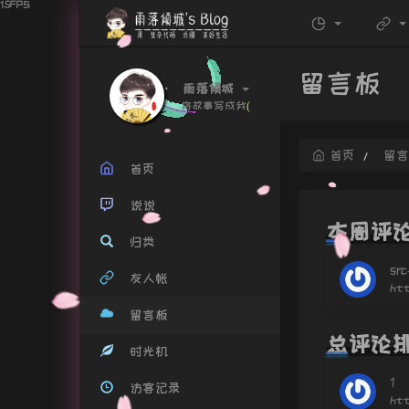
留言板
雨落倾城
将故事写成
!
c
首页
留
首页
说说
本周评
归类
sr
友人帐
ht
留言板
总评论
时光机
1
访客记录
ht