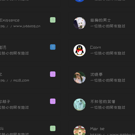
120
121
Existence
1
挺胸的男士
122
tps://www.lybblog.cn
一位热心的网友路过
123
124
雅琇
1
Colyn
125
位热心的网友路过
一位热心的网友路过
126
127
Z
1
沈晓亭
tps://mcl8.com
一位热心的网友路过
128
129
130
你桔子
1
不知名的贫僧
位热心的网友路过
一位热心的网友路过
131
132
133
34
1
May be
位热心的网友路过
https://www.mabby.c