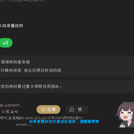
tp://81.68.146.204:70/
149
150
151
队过来看过我
152
+2
153
154
雨落倾城的留言板
155
可以畅所欲言 说出你想对我说的话
156
157
欲言的同时要注意文明规范用语哈~
158
159
黄
160
打赏
赞
J
161
如果觉得我的文章对你有用，请随意赞赏
162