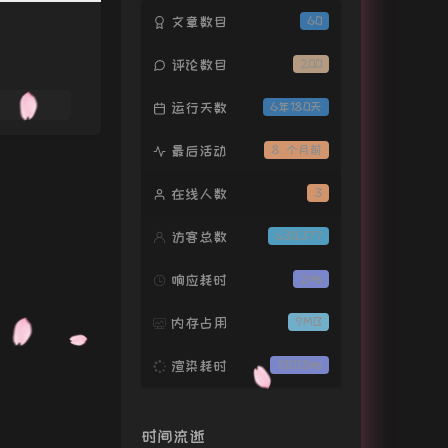
鸭梨大
至上励合
文章数目
60
小菊花
龙晓飞
评论数目
200
向日葵的约定
金贵晟
Ein Kleines Lied (Around the
运行天数
6年180天
d)
Candee!
如果有来生
谭维维
最后活动
8 个月前
燃烧吧！火鸟
高凌风
在线人数
3
平凡之路
朴树
逆态度
张杰
访客总数
630,377
逆战
张杰
响应耗时
2ms
你是我心爱的姑娘
汪峰
内存占用
9MB
你是我今生的依靠
冷漠 / 杨小曼
你的配角
回音哥
渲染耗时
13013ms
娘娘我错了
邓超
妹妹你爱谁
王歌伦
时间流逝
疯了疯了
黑龙