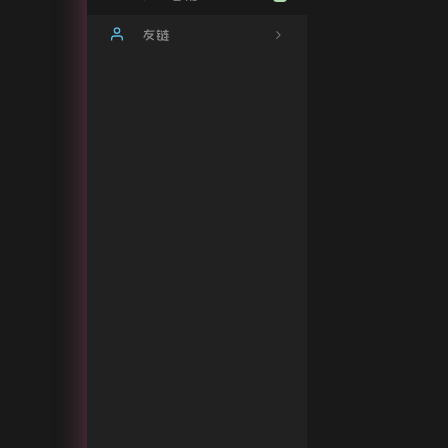
Gitee
友链
隐私权益
雨滴互联官网
雨滴音乐解析平台
你好雨落倾城
你好雨落倾城-Beta
倾城和驼驼