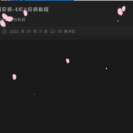
398
器安装-IDEA安装教程
399
IDEA安装教程
400
2022 年 01 月 11 日
10 条评论
401
Worl
402
403
404
405
406
407
408
409
410
411
412