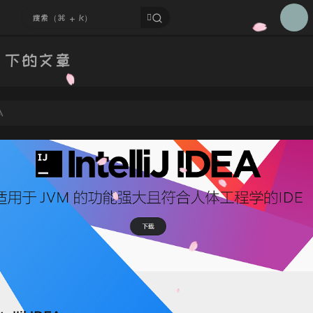
384
385
A 下的文章
386
387
388
A
389
390
391
392
393
394
395
396
397