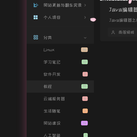
网站更新与翻车实录
Java编辑
个人项目
网站更新
Java编辑器之
翻车实录
个人主页
雨落倾城
分类
系统监控
Linux
14
小付与驼驼
学习笔记
17
雨滴音乐
软件开发
2
解锁音乐
教程
19
雨滴互联
云端服务器
4
关于我
生活随笔
2
豆瓣清单
网站建设
14
Github清单
人工智能
1