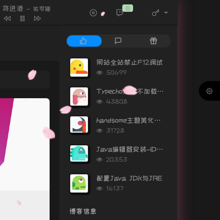
将进酒
新
- 佑可猫
不将就
李荣浩
刚好遇见你
李玉刚
热
最
随
什么样的爱情
张阳阳
门
新
机
德国战车
DJ阿圣
文
评
文
网站全站禁止F12调试
章
论
章
浏
50699
Run to you
DJ DOC
览
次
it's Ok
Maxwell
Typecho后台不加载Gravatar头像
数:
浏
43808
中国话
毛泽少
览
次
啷个哩个啷
鹏泊
handsome主题美化（持续更新）
数:
浏
31728
爱得起
李溪芮 / 张彬彬
览
次
Java编辑器安装-IDEA安装教程
不说再见
好妹妹乐队
数:
浏
20353
Faded
Alan Walker
览
次
配置Java JDK与JRE
不必在乎我是谁
林忆莲
数:
浏
16137
一路上有你 + 谎言
黄致列
览
次
博客信息
启程
水木年华
数: