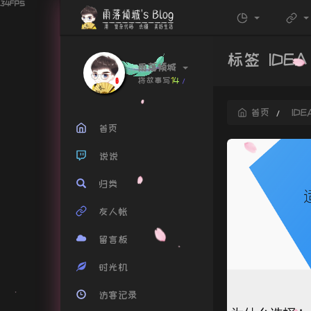
标签 IDE
雨落倾城
将故
%
u
b
0
K
首页
IDE
首页
说说
归类
友人帐
留言板
时光机
访客记录