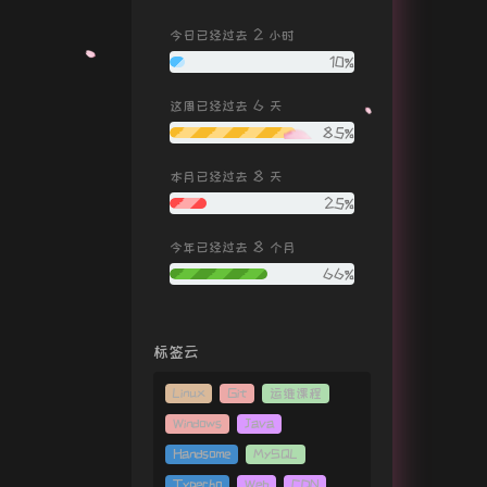
奔跑吧兄弟
杨朗朗
2
今日已经过去
小时
10%
嘉宾
路飞文
银河与星斗
yihuik苡慧
6
这周已经过去
天
85%
后街公园
王淘沙
星辰大海
黄霄雲
8
本月已经过去
天
四季予你
程响
25%
不删
井胧
8
今年已经过去
个月
好好说再见
三班王强 / 黄恒
66%
一万次悲伤
逃跑计划
年少有为
李荣浩
标签云
哗啦啦少年再见
焦迈奇
Linux
Git
运维课程
陷入情网
谣君
Windows
Java
执迷不悟
小乐哥（王唯乐）
Handsome
MySQL
阿拉斯加海湾
菲道尔
Typecho
Web
CDN