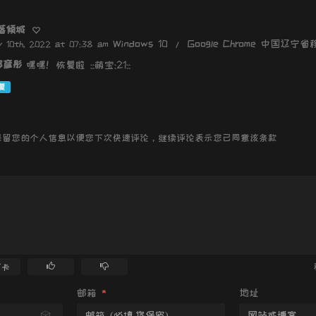
落倾城
Windows 10 / Google Chrome 中国辽宁
 10th, 2022 at 07:38 am
郭彦彤
嘿嘿！恢复啦 ::萌宝:21::
复
技术保留您的个人信息以便您下次快速评论，继续评论表示您已同意该条款
打卡
邮箱
*
地址
🎲