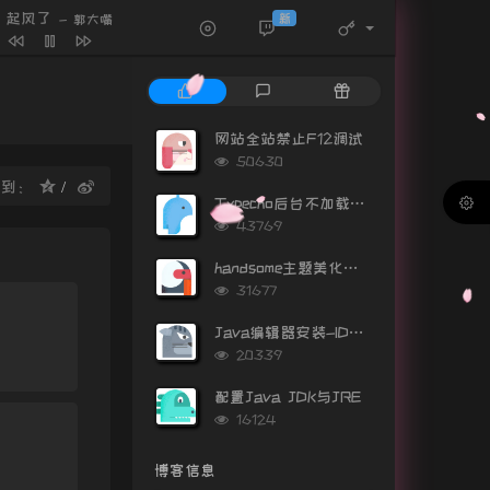
起风了
新
- 郭大嘴
不再心碎
 / 久木 / iFM / 造热
雪之泪 雨之音
李自颖
hFire
热
最
随
原神bgm庆云顶2 二胡翻奏
月霖
门
新
机
删了吧+一路生花
文
评
文
网站全站禁止F12调试
烟(许佳豪) / 温奕心
章
论
章
起风了
买辣椒也用券
浏
50630
览
享到：
长夜
王梓钰
次
Typecho后台不加载Gravatar头像
数:
浏
我会永远记得
OneCandy
43769
览
恐高的鸟
大鹏
次
handsome主题美化（持续更新）
数:
浏
31677
览
次
Java编辑器安装-IDEA安装教程
数:
浏
20339
览
次
配置Java JDK与JRE
数:
浏
16124
览
次
博客信息
数: