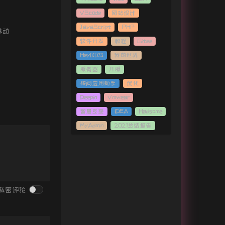
VScode
网站设计
JavaScript
PHP
省移动
软件开发
教程
Gitee
HeyBBS
我的世界
服务器
开服
腕间应用助手
优化
Deepin
Vmwear
智慧互联
IDEA
Hadsome
MyAdmin
2021总结报告
私密评论