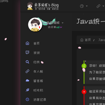
Java
雨落倾城
u
4
O
I
`
首页
Ja
首页
说说
归类
您好！欢迎
友人帐
为了验证您
如果您继续
留言板
时光机
验证采用
如果有攻
访客记录
如果您拥