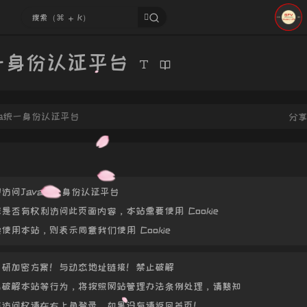
473
蓝帽
474
Catc
475
统一身份认证平台
476
477
va统一身份认证平台
分
478
479
480
访问Java统一身份认证平台
是否有权利访问此页面内容，本站需要使用 Cookie
使用本站，则表示同意我们使用 Cookie
自研加密方案！与动态地址链接！禁止破解
击破解本站等行为，将按照网站管理办法条例处理，请熟知
有访问权请在右上角登录，如果没有请返回首页！