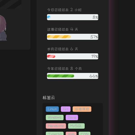
2
今日已经过去
小时
8%
4
这周已经过去
天
57%
6
本月已经过去
天
19%
8
今年已经过去
个月
66%
标签云
Linux
Git
运维课程
Windows
Java
Handsome
MySQL
Typecho
Web
CDN