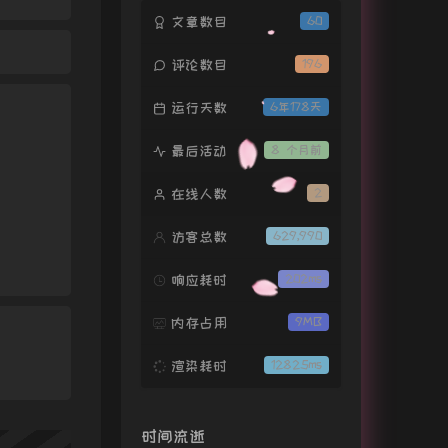
文章数目
60
评论数目
196
运行天数
6年178天
最后活动
8 个月前
在线人数
2
访客总数
629,990
响应耗时
202ms
内存占用
9MB
渲染耗时
12825ms
时间流逝