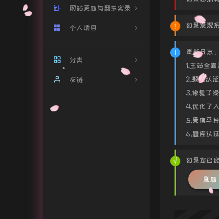
网站更新与翻车实录
如果发现系
个人项目
网站更新
翻车实录
个人主页
更新日志
分类
1.主站全
系统监控
2.题库认证
友链
14
小付与驼驼
3.修复了
雨滴互联官网
17
雨滴音乐
4.优化了入
雨滴音乐解析平台
2
5.受信平
解锁音乐
6.题库认证
你好雨落倾城
19
雨滴互联
你好雨落倾城-Beta
4
如果您已经
关于我
倾城和驼驼
2
刷新
豆瓣清单
14
Github清单
1