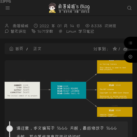
博
发
雨落倾城
2022 年 01 月 14 日
8338 次浏览
主：
布
分
暂无评论
1671字数
Linux
学习笔记
时
类：
间：
首页
正文
分享到：
请注意，本文编写于 1666 天前，最后修改于 1666
天前，其中某些信息可能已经过时。