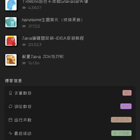
Typecho后台不加载Gravatar头像
数:
浏
43807
览
次
handsome主题美化（持续更新）
数:
浏
31725
览
次
Java编辑器安装-IDEA安装教程
数:
浏
20353
览
次
配置Java JDK与JRE
数:
浏
16136
览
次
数:
博客信息
文章数目
60
评论数目
200
运行天数
6年180天
最后活动
8 个月前