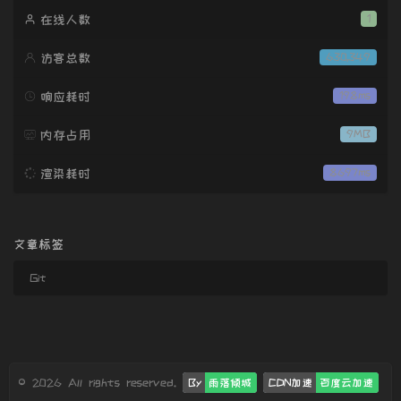
在线人数
1
访客总数
630,349
响应耗时
198ms
内存占用
9MB
渲染耗时
8697ms
文章标签
Git
© 2026 All rights reserved.
By
雨落倾城
CDN加速
百度云加速