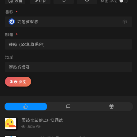
私密评论
表情
打卡
名称
*
🎲
邮箱
*
地址
发表评论
热
最
随
门
新
机
文
评
文
网站全站禁止F12调试
章
论
章
浏
50695
览
次