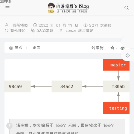
博
发
雨落倾城
2022 年 01 月 14 日
8271 次浏览
主：
布
分
暂无评论
4810字数
Linux
学习笔记
时
类：
间：
首页
正文
分享到：
请注意，本文编写于 1669 天前，最后修改于 1669
天前，其中某些信息可能已经过时。