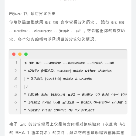
Figure 17. 项目分叉历史
你可以简单地使用 git log 命令查看分叉历史。 运行 git log
--oneline --decorate --graph --all ，它会输出你的提交历
史、各个分支的指向以及项目的分支分叉情况。
$ git log
 --oneline
 --decorate
 --graph
 --all
* c2b9e (HEAD, master) made other changes

| * 87ab2 (testing) made a change

|/

* f30ab add feature #32 - ability to add new formats
* 34ac2 fixed bug #1328 - stack overflow under certain
* 98ca9 initial commit of my project
由于 Git 的分支实质上仅是包含所指对象校验和（长度为 40
的 SHA-1 值字符串）的文件，所以它的创建和销毁都异常高