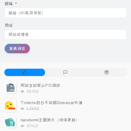
邮箱
*
地址
发表评论
热
最
随
门
新
机
文
评
文
网站全站禁止F12调试
章
论
章
浏
50755
览
次
Typecho后台不加载Gravatar头像
数:
浏
43888
览
次
handsome主题美化（持续更新）
数:
浏
31763
览