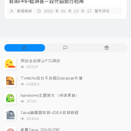
利用PHP检测每一段代码执行时间
雨落倾城
2022 年 02 月 23 日
暂无评论
热
最
随
门
新
机
文
评
文
网站全站禁止F12调试
章
论
章
浏
50729
览
次
Typecho后台不加载Gravatar头像
数:
浏
43883
览
次
handsome主题美化（持续更新）
数:
浏
31751
览
次
Java编辑器安装-IDEA安装教程
数:
浏
20364
览
次
配置Java JDK与JRE