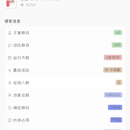
数:
浏
16141
览
次
数:
博客信息
文章数目
60
评论数目
200
运行天数
6年181天
最后活动
8 个月前
在线人数
2
访客总数
630,762
响应耗时
218ms
内存占用
9MB