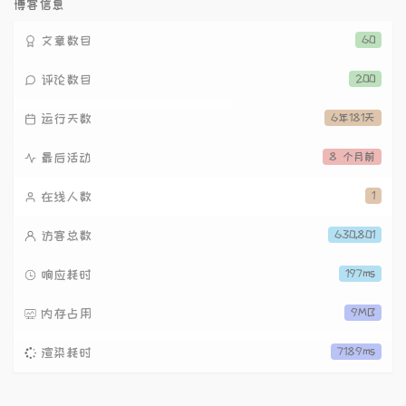
数:
博客信息
文章数目
60
评论数目
200
运行天数
6年181天
最后活动
8 个月前
在线人数
1
访客总数
630,801
响应耗时
197ms
内存占用
9MB
渲染耗时
7189ms