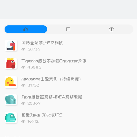
热
最
随
门
新
机
文
评
文
网站全站禁止F12调试
章
论
章
浏
50736
览
次
Typecho后台不加载Gravatar头像
数:
浏
43885
览
次
handsome主题美化（持续更新）
数:
浏
31752
览
次
Java编辑器安装-IDEA安装教程
数:
浏
20369
览
次
配置Java JDK与JRE
数:
浏
16142
览
次