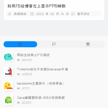
利用JS给博客左上显示FPS帧数
雨落倾城
2022 年 02 月 14 日
暂无评论
热
最
随
门
新
机
文
评
文
网站全站禁止F12调试
章
论
章
浏
50690
览
次
Typecho后台不加载Gravatar头像
数:
浏
43805
览
次
handsome主题美化（持续更新）
数:
浏
31717
览
次
Java编辑器安装-IDEA安装教程
数:
浏
20351
览