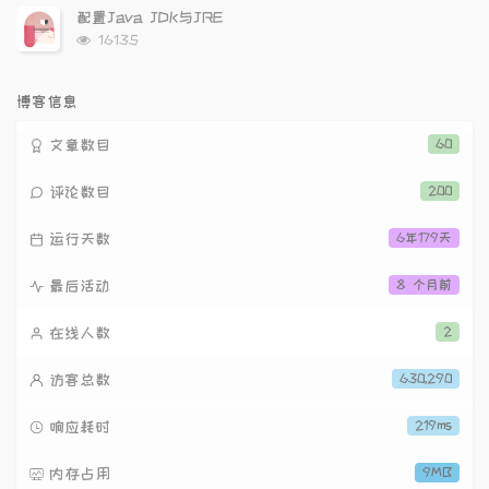
次
配置Java JDK与JRE
数:
浏
16135
览
次
数:
博客信息
文章数目
60
评论数目
200
运行天数
6年179天
最后活动
8 个月前
在线人数
2
访客总数
630,290
响应耗时
219ms
内存占用
9MB